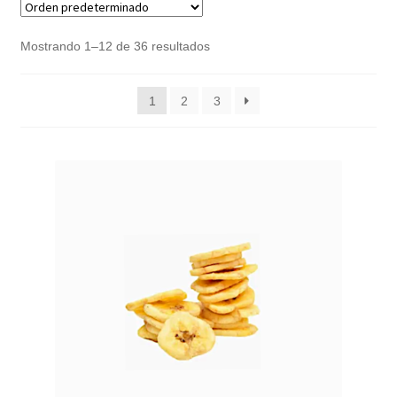
Noticias
Mostrando 1–12 de 36 resultados
Preguntas Frecuentes
1
2
3
Receso de verano
Retirando en Roca Negra
Sobre el Portal
Sugerencias y consultas
Cómo Comprar?