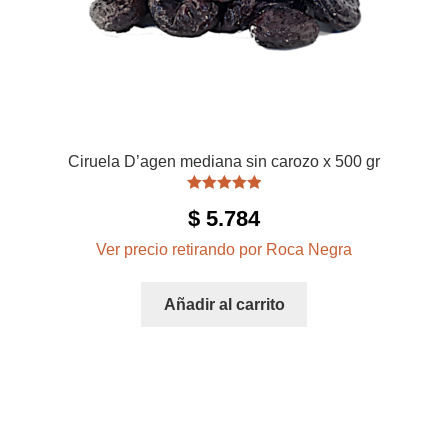
Ciruela D’agen mediana sin carozo x 500 gr
Valorado con
$
5.784
5.00
de 5
Ver precio retirando por Roca Negra
Añadir al carrito