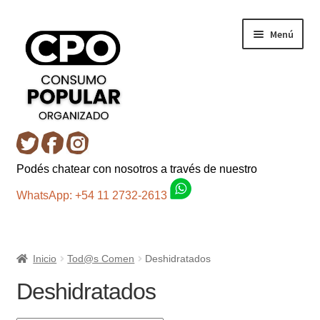
Ir
Ir
Menú
a
al
la
contenido
navegación
Inicio
Podés chatear con nosotros a través de nuestro
Carro
WhatsApp: +54 11 2732-2613
Control de la compra
Inicio
Tod@s Comen
Deshidratados
Fondo AC
Deshidratados
Mi cuenta