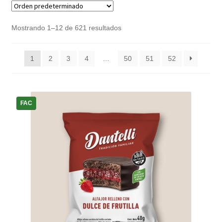
Mostrando 1–12 de 621 resultados
1
2
3
4
…
50
51
52
FAC