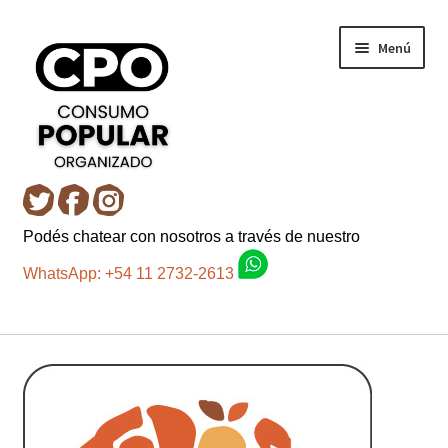
Ir
Ir
Menú
a
al
la
contenido
navegación
Inicio
Podés chatear con nosotros a través de nuestro
Carro
WhatsApp: +54 11 2732-2613
Control de la compra
Fondo AC
Mi cuenta