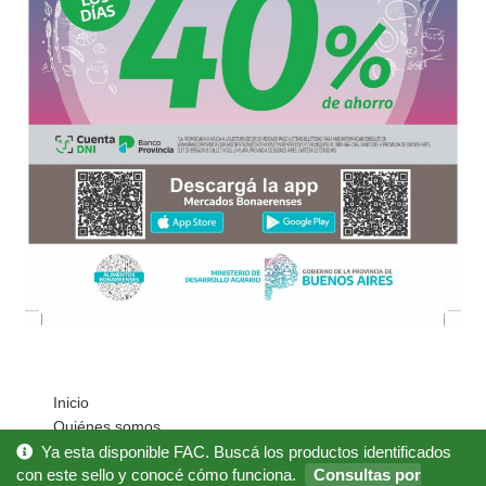
Inicio
Quiénes somos
Cómo Comprar?
Ya esta disponible FAC. Buscá los productos identificados
Mi cuenta
con este sello y conocé cómo funciona.
Consultas por