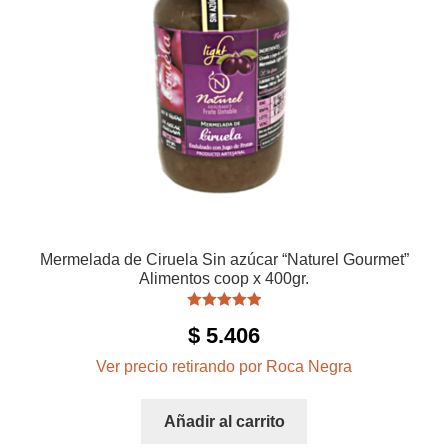
Mermelada de Ciruela Sin azúcar “Naturel Gourmet”
Alimentos coop x 400gr.
Valorado con
$
5.406
5.00
de 5
Ver precio retirando por Roca Negra
Añadir al carrito