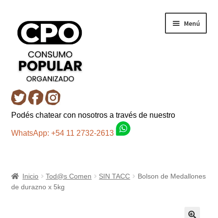
Ir
Ir
Menú
a
al
la
contenido
navegación
Inicio
Podés chatear con nosotros a través de nuestro
Carro
WhatsApp: +54 11 2732-2613
Control de la compra
Inicio
Tod@s Comen
SIN TACC
Bolson de Medallones
Fondo AC
de durazno x 5kg
Mi cuenta