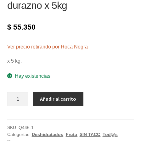
durazno x 5kg
$
55.350
Ver precio retirando por Roca Negra
x 5 kg.
Hay existencias
Bolson
Añadir al carrito
de
Medallones
de
durazno
SKU:
Q446-1
Categorías:
Deshidratados
,
Fruta
,
SIN TACC
,
Tod@s
x