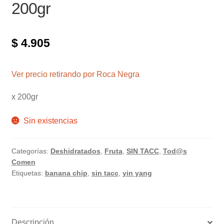
200gr
$
4.905
Ver precio retirando por Roca Negra
x 200gr
Sin existencias
Categorías:
Deshidratados
,
Fruta
,
SIN TACC
,
Tod@s
Comen
Etiquetas:
banana chip
,
sin tacc
,
yin yang
Descripción