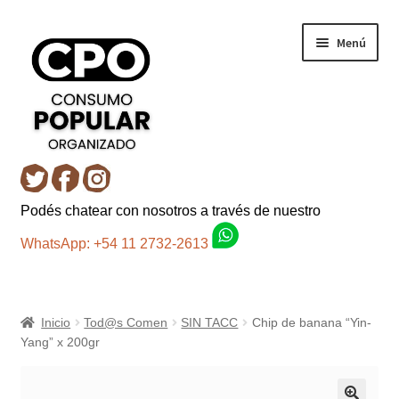
Ir
Ir
Menú
a
al
la
contenido
navegación
Inicio
Podés chatear con nosotros a través de nuestro
Carro
WhatsApp: +54 11 2732-2613
Control de la compra
Inicio
Tod@s Comen
SIN TACC
Chip de banana “Yin-
Fondo AC
Yang” x 200gr
Mi cuenta