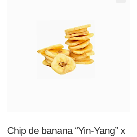
Noticias
Preguntas Frecuentes
Receso de verano
Retirando en Roca Negra
Sobre el Portal
Sugerencias y consultas
Cómo Comprar?
Chip de banana “Yin-Yang” x