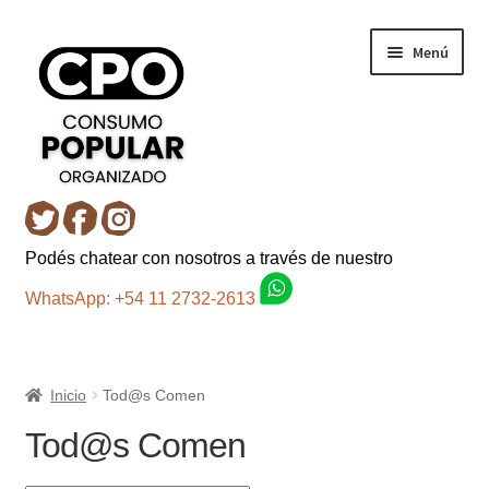
Ir
Ir
Menú
a
al
la
contenido
navegación
Inicio
Podés chatear con nosotros a través de nuestro
Carro
WhatsApp: +54 11 2732-2613
Control de la compra
Inicio
Tod@s Comen
Fondo AC
Tod@s Comen
Mi cuenta