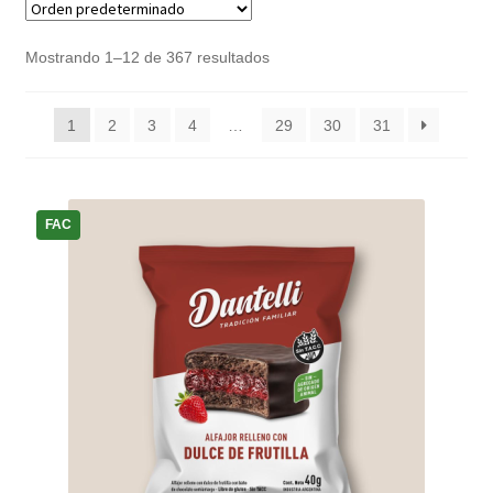
Noticias
Mostrando 1–12 de 367 resultados
Preguntas Frecuentes
1
2
3
4
…
29
30
31
Receso de verano
Retirando en Roca Negra
FAC
Sobre el Portal
Sugerencias y consultas
Cómo Comprar?