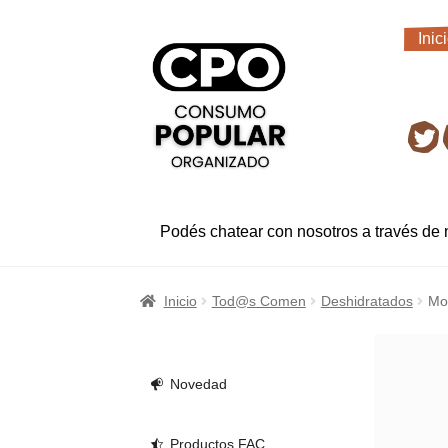
Ir
Ir
Inic
a
al
Inic
la
contenido
navegación
Ret
Podés chatear con nosotros a través de
Inicio
Tod@s Comen
Deshidratados
Mo
Novedad
Productos FAC.