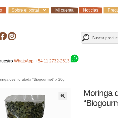
io
Sobre el portal
Mi cuenta
Noticias
Pregu
io
Carro
Control de la compra
Fondo AC
Mi cuenta
Noticias
Preg
irando en Roca Negra
Sobre el Portal
Sugerencias y consultas
Buscar
Buscar
por:
 nuestro
WhatsApp: +54 11 2732-2613
ringa deshidratada “Biogourmet” x 20gr
Moringa 
“Biogourm