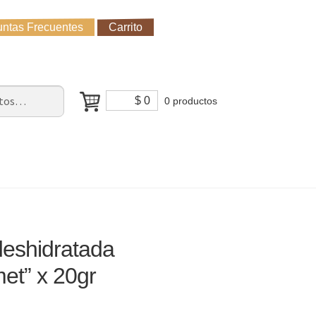
ntas Frecuentes
Carrito
untas Frecuentes
Receso de verano
Cómo Comprar?
$
0
0 productos
deshidratada
et” x 20gr