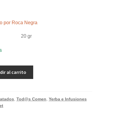
ndo por Roca Negra
20 gr
s
dir al carrito
ratados
,
Tod@s Comen
,
Yerba e Infusiones
et