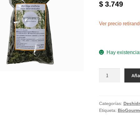
$
3.749
Ver precio retira
Hay existencia
Moringa
Aña
deshidratada
"Biogourmet"
x
20gr
Categorías:
Deshid
Etiqueta:
BioGourm
cantidad