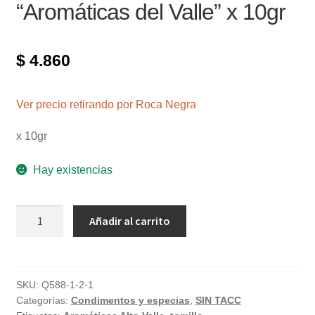
“Aromáticas del Valle” x 10gr
$
4.860
Ver precio retirando por Roca Negra
x 10gr
Hay existencias
Tomillo
Añadir al carrito
agroecológico
"Aromáticas
del
Valle"
SKU:
Q588-1-2-1
Categorías:
Condimentos y especias
,
SIN TACC
x