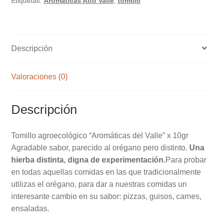
Etiquetas:
Aromáticas Alto Valle
,
tomillo
10gr
cantidad
Descripción
Valoraciones (0)
Descripción
Tomillo agroecológico “Aromáticas del Valle” x 10gr
Agradable sabor, parecido al orégano pero distinto.
Una
hierba distinta, digna de experimentación.
Para probar
en todas aquellas comidas en las que tradicionalmente
utilizas el orégano, para dar a nuestras comidas un
interesante cambio en su sabor: pizzas, guisos, carnes,
ensaladas.