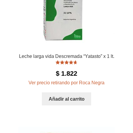
Leche larga vida Descremada “Yatasto” x 1 lt.
Valorado
$
1.822
con
4.75
de
5
Ver precio retirando por Roca Negra
Añadir al carrito