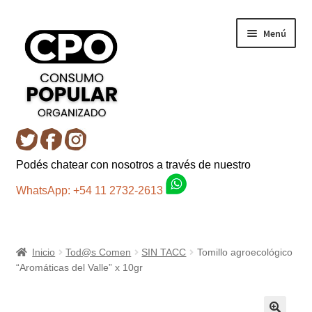
Ir
Ir
Menú
a
al
la
contenido
navegación
Inicio
Podés chatear con nosotros a través de nuestro
Carro
WhatsApp: +54 11 2732-2613
Control de la compra
Inicio
Tod@s Comen
SIN TACC
Tomillo agroecológico
Fondo AC
“Aromáticas del Valle” x 10gr
Mi cuenta