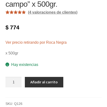
campo” x 500gr.
(
4
valoraciones de clientes)
Valorado con
4
5.00
de 5 en
$
774
base a
valoracione
s de
Ver precio retirando por Roca Negra
clientes
x 500gr
Hay existencias
Polenta
Añadir al carrito
instantánea
"Del
campo"
x
SKU:
Q126