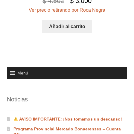
El
El
$
4.502
$
3.000
Ver precio retirando por Roca Negra
precio
precio
original
actual
Añadir al carrito
era:
es:
$ 4.502.
$ 3.000.
Menú
Noticias
AVISO IMPORTANTE: ¡Nos tomamos un descanso!
Programa Provincial Mercado Bonaerenses – Cuenta