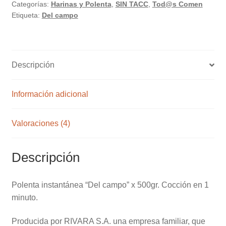
Categorías:
Harinas y Polenta
,
SIN TACC
,
Tod@s Comen
500gr.
Etiqueta:
Del campo
cantidad
Descripción
Información adicional
Valoraciones (4)
Descripción
Polenta instantánea “Del campo” x 500gr. Cocción en 1
minuto.
Producida por RIVARA S.A. una empresa familiar, que