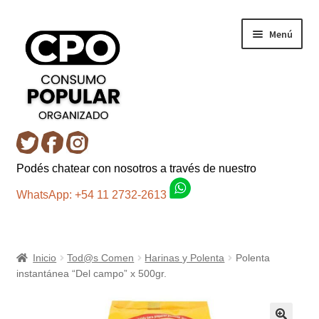
Ir
Ir
Menú
a
al
la
contenido
navegación
Inicio
Podés chatear con nosotros a través de nuestro
Carro
WhatsApp: +54 11 2732-2613
Control de la compra
Inicio
Tod@s Comen
Harinas y Polenta
Polenta
Fondo AC
instantánea “Del campo” x 500gr.
Mi cuenta