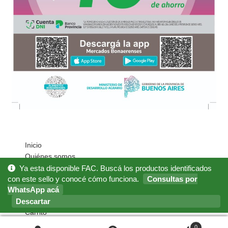
Inicio
Quiénes somos
Cómo Comprar?
Ya esta disponible FAC. Buscá los productos identificados
con este sello y conocé cómo funciona.
Consultas por
Mi cuenta
WhatsApp acá
Noticias
Descartar
Preguntas Frecuentes
Carrito
0