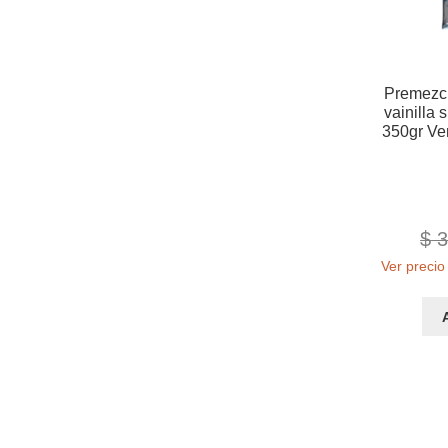
Premezcl
vainilla 
350gr Ve
$
3
Ver precio