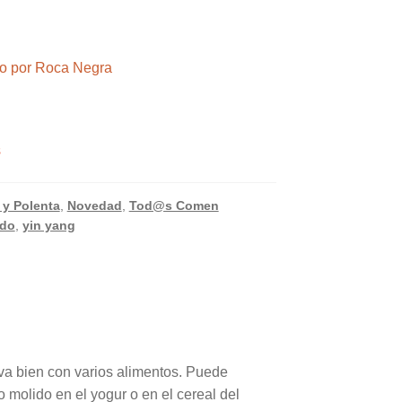
ndo por Roca Negra
s
 y Polenta
,
Novedad
,
Tod@s Comen
ido
,
yin yang
va bien con varios alimentos. Puede
 molido en el yogur o en el cereal del