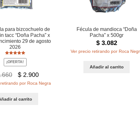
a para bizcochuelo de
Fécula de mandioca “Doña
sin tacc “Doña Pacha” x
Pacha” x 500gr
ncimiento 29 de agosto
$
3.082
2026
Ver precio retirando por Roca Neg
Valorado con
¡OFERTA!
5.00
de 5
Añadir al carrito
El
El
.660
$
2.900
 retirando por Roca Negra
precio
precio
original
actual
Añadir al carrito
era:
es:
$ 3.660.
$ 2.900.