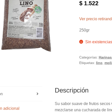
$
1.522
Ver precio retira
250gr
Sin existencia
Categorías:
Harinas
Etiquetas:
lino
,
mol
Descripción
ón
Su sabor suave de frutos secos 
n adicional
mezclarse una cucharada de lino