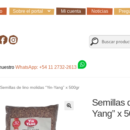
io
Sobre el portal
Mi cuenta
Noticias
Pregu
io
Carro
Control de la compra
Fondo AC
Mi cuenta
Noticias
Preg
irando en Roca Negra
Sobre el Portal
Sugerencias y consultas
Buscar
Buscar
por:
 nuestro
WhatsApp: +54 11 2732-2613
Semillas de lino molidas “Yin-Yang” x 500gr
Semillas d
Yang” x 5