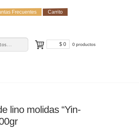
ntas Frecuentes
Carrito
untas Frecuentes
Receso de verano
Cómo Comprar?
$
0
0 productos
e lino molidas “Yin-
00gr