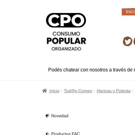
Ir
Ir
Inic
a
al
Inic
la
contenido
navegación
Ret
Podés chatear con nosotros a través de
Inicio
Tod@s Comen
Harinas y Polenta
Novedad
Productos FAC.