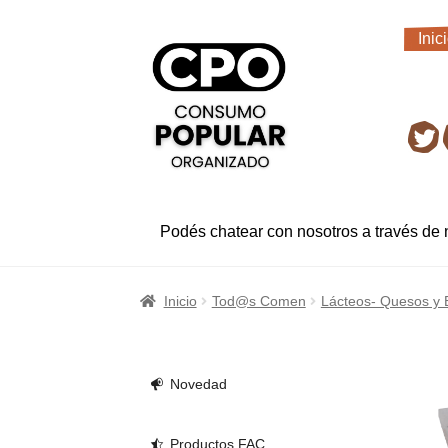
Ir
Ir
Inic
a
al
Inic
la
contenido
navegación
Ret
Podés chatear con nosotros a través de
Inicio
Tod@s Comen
Lácteos- Quesos y 
Novedad
Productos FAC.