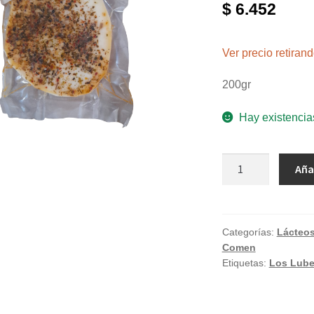
$
6.452
Ver precio retira
200gr
Hay existencia
Provoleta
Aña
saborizada
chimi
"Quesos
Los
Categorías:
Lácteo
Comen
Lube"
Etiquetas:
Los Lub
x
200gr
cantidad