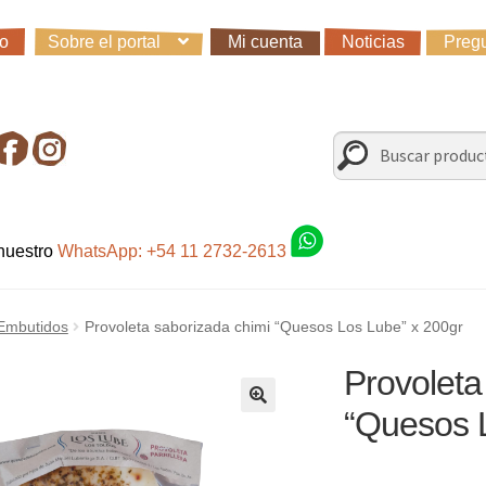
io
Sobre el portal
Mi cuenta
Noticias
Pregu
io
Carro
Control de la compra
Fondo AC
Mi cuenta
Noticias
Preg
irando en Roca Negra
Sobre el Portal
Sugerencias y consultas
Buscar
Buscar
por:
 nuestro
WhatsApp: +54 11 2732-2613
Embutidos
Provoleta saborizada chimi “Quesos Los Lube” x 200gr
Provoleta
“Quesos 