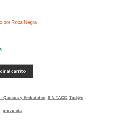
ndo por Roca Negra
s
dir al carrito
s- Quesos y Embutidos
,
SIN TACC
,
Tod@s
e
,
provoleta