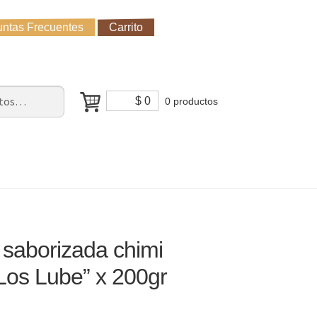
ntas Frecuentes
Carrito
untas Frecuentes
Receso de verano
Cómo Comprar?
$
0
0 productos
 saborizada chimi
Los Lube” x 200gr