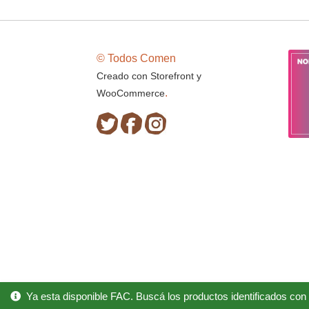
© Todos Comen
Creado con Storefront y
.
WooCommerce
Ya esta disponible FAC. Buscá los productos identificados con