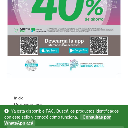
Inicio
Quiénes somos
Cómo Comprar?
Ya esta disponible FAC. Buscá los productos identificados
Mi cuenta
con este sello y conocé cómo funciona.
Consultas por
WhatsApp acá
Noticias