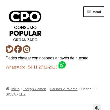
Ir
Ir
Menú
a
al
la
contenido
navegación
Inicio
Podés chatear con nosotros a través de nuestro
Carro
WhatsApp: +54 11 2732-2613
Control de la compra
Inicio
Tod@s Comen
Harinas y Polenta
Harina 000
Fondo AC
SICSA x 1kg.
Mi cuenta