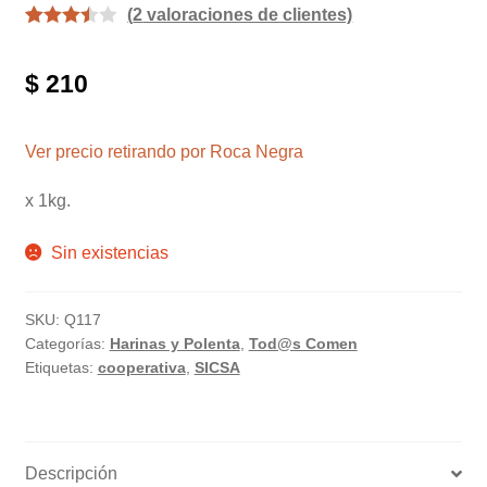
(
2
valoraciones de clientes)
Valorado
2
con
3.50
$
210
de 5 en
base a
valoracio
Ver precio retirando por Roca Negra
nes de
x 1kg.
clientes
Sin existencias
SKU:
Q117
Categorías:
Harinas y Polenta
,
Tod@s Comen
Etiquetas:
cooperativa
,
SICSA
Descripción