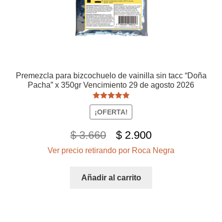
Premezcla para bizcochuelo de vainilla sin tacc “Doña
Pacha” x 350gr Vencimiento 29 de agosto 2026
Valorado con
¡OFERTA!
5.00
de 5
El
El
$
3.660
$
2.900
Ver precio retirando por Roca Negra
precio
precio
original
actual
Añadir al carrito
era:
es:
$ 3.660.
$ 2.900.