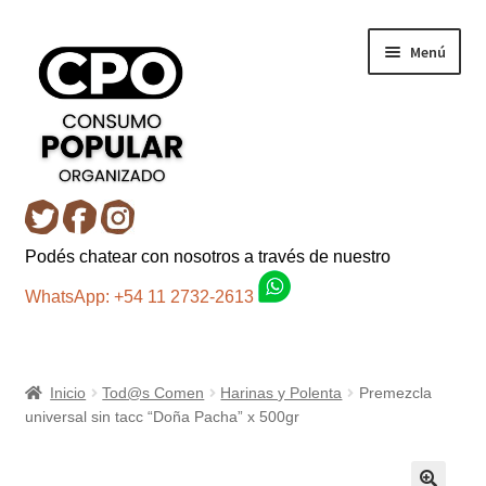
Ir
Ir
Menú
a
al
la
contenido
navegación
Inicio
Podés chatear con nosotros a través de nuestro
Carro
WhatsApp: +54 11 2732-2613
Control de la compra
Inicio
Tod@s Comen
Harinas y Polenta
Premezcla
Fondo AC
universal sin tacc “Doña Pacha” x 500gr
Mi cuenta