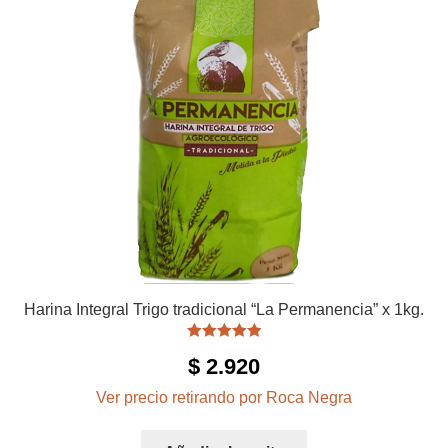
Harina Integral Trigo tradicional “La Permanencia” x 1kg.
Valorado con
$
2.920
5.00
de 5
Ver precio retirando por Roca Negra