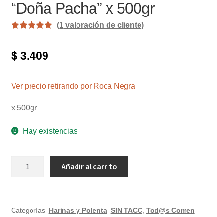
“Doña Pacha” x 500gr
(
1
valoración de cliente)
Valorado con
1
5.00
de 5 en
$
3.409
base a
valoración
de un cliente
Ver precio retirando por Roca Negra
x 500gr
Hay existencias
Premezcla
Añadir al carrito
universal
sin
tacc
"Doña
Categorías:
Harinas y Polenta
,
SIN TACC
,
Tod@s Comen