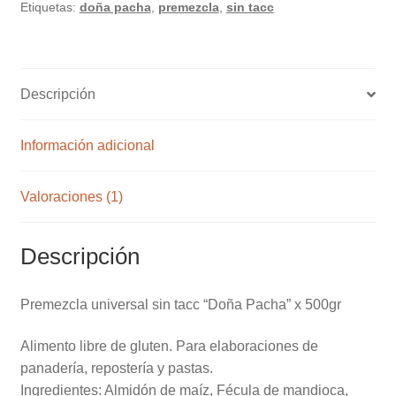
Etiquetas:
doña pacha
,
premezcla
,
sin tacc
Pacha"
x
500gr
cantidad
Descripción
Información adicional
Valoraciones (1)
Descripción
Premezcla universal sin tacc “Doña Pacha” x 500gr
Alimento libre de gluten. Para elaboraciones de
panadería, repostería y pastas.
Ingredientes: Almidón de maíz, Fécula de mandioca,