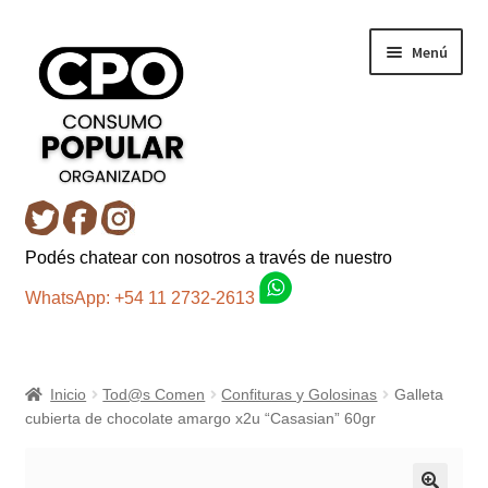
Ir
Ir
Menú
a
al
la
contenido
navegación
Inicio
Podés chatear con nosotros a través de nuestro
Carro
WhatsApp: +54 11 2732-2613
Control de la compra
Inicio
Tod@s Comen
Confituras y Golosinas
Galleta
Fondo AC
cubierta de chocolate amargo x2u “Casasian” 60gr
Mi cuenta