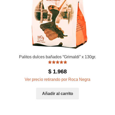
Palitos dulces bañados “Grimaldi” x 130gr.
Valorado con
$
1.968
5.00
de 5
Ver precio retirando por Roca Negra
Añadir al carrito