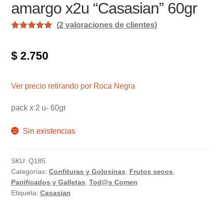
amargo x2u “Casasian” 60gr
(
2
valoraciones de clientes)
Valorado con
2
5.00
de 5 en
$
2.750
base a
valoracione
s de
Ver precio retirando por Roca Negra
clientes
pack x 2 u- 60gr
Sin existencias
SKU:
Q185
Categorías:
Confituras y Golosinas
,
Frutos secos
,
Panificados y Galletas
,
Tod@s Comen
Etiqueta:
Casasian