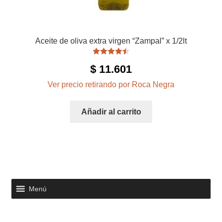
Aceite de oliva extra virgen “Zampal” x 1/2lt
Valorado
$
11.601
con
4.50
de
5
Ver precio retirando por Roca Negra
Añadir al carrito
Menú