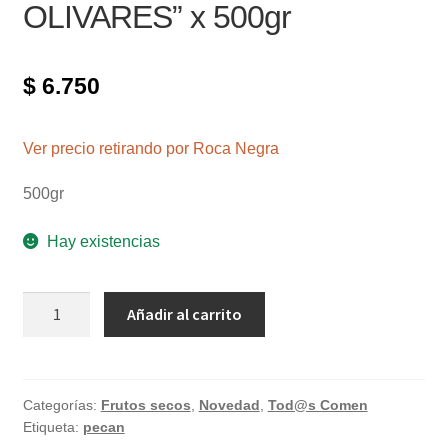
OLIVARES” x 500gr
$
6.750
Ver precio retirando por Roca Negra
500gr
Hay existencias
Nueces
Añadir al carrito
Pecan
"LOS
OLIVARES"
x
Categorías:
Frutos secos
,
Novedad
,
Tod@s Comen
Etiqueta:
pecan
500gr