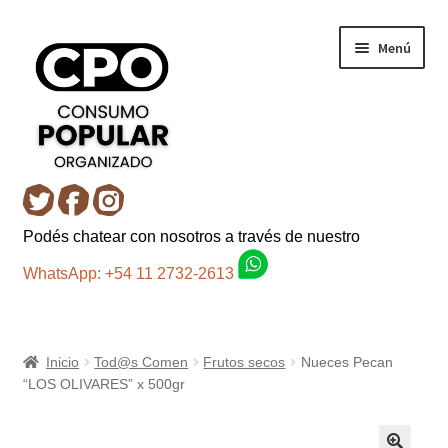
Ir
Ir
Menú
a
al
la
contenido
navegación
Inicio
Podés chatear con nosotros a través de nuestro
Carro
WhatsApp: +54 11 2732-2613
Control de la compra
Inicio
Tod@s Comen
Frutos secos
Nueces Pecan
Fondo AC
“LOS OLIVARES” x 500gr
Mi cuenta