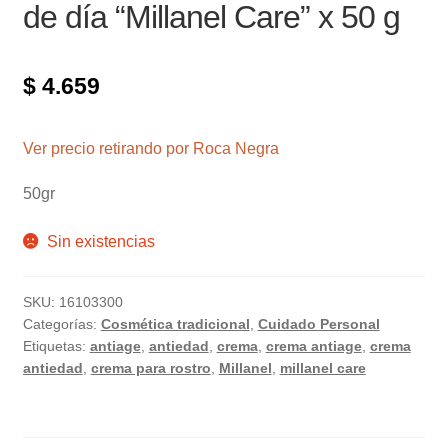
de día “Millanel Care” x 50 g
$
4.659
Ver precio retirando por Roca Negra
50gr
Sin existencias
SKU:
16103300
Categorías:
Cosmética tradicional
,
Cuidado Personal
Etiquetas:
antiage
,
antiedad
,
crema
,
crema antiage
,
crema
antiedad
,
crema para rostro
,
Millanel
,
millanel care