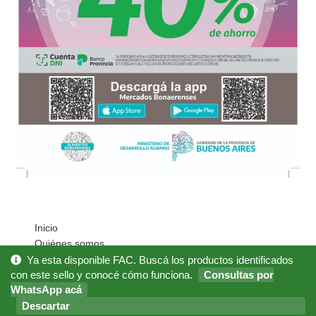
Inicio
Quiénes somos
Cómo Comprar?
Ya esta disponible FAC. Buscá los productos identificados
Mi cuenta
con este sello y conocé cómo funciona.
Consultas por
WhatsApp acá
Noticias
Preguntas Frecuentes
Descartar