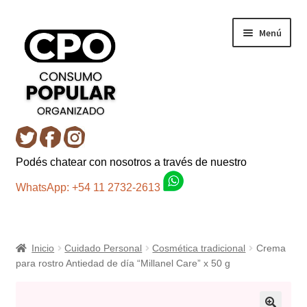
Ir
Ir
Menú
a
al
la
contenido
navegación
Inicio
Podés chatear con nosotros a través de nuestro
Carro
WhatsApp: +54 11 2732-2613
Control de la compra
Inicio
Cuidado Personal
Cosmética tradicional
Crema
Fondo AC
para rostro Antiedad de día “Millanel Care” x 50 g
Mi cuenta