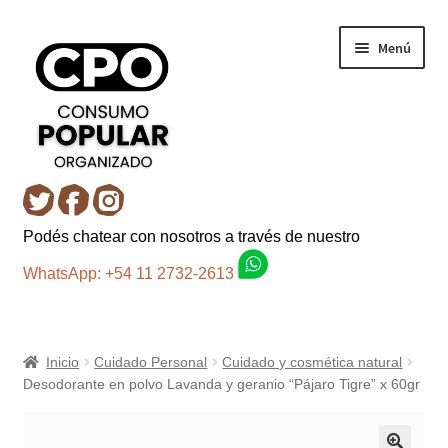
Ir
Ir
Menú
a
al
la
contenido
navegación
Inicio
Podés chatear con nosotros a través de nuestro
Carro
WhatsApp: +54 11 2732-2613
Control de la compra
Inicio
Cuidado Personal
Cuidado y cosmética natural
Fondo AC
Desodorante en polvo Lavanda y geranio “Pájaro Tigre” x 60gr
Mi cuenta