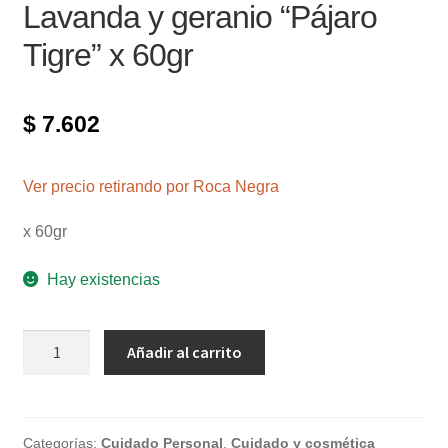
Lavanda y geranio “Pájaro
Tigre” x 60gr
$
7.602
Ver precio retirando por Roca Negra
x 60gr
Hay existencias
Desodorante
Añadir al carrito
en
polvo
Lavanda
y
Categorías:
Cuidado Personal
,
Cuidado y cosmética