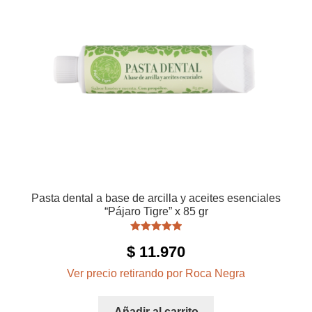
Pasta dental a base de arcilla y aceites esenciales
“Pájaro Tigre” x 85 gr
Valorado con
$
11.970
5.00
de 5
Ver precio retirando por Roca Negra
Añadir al carrito