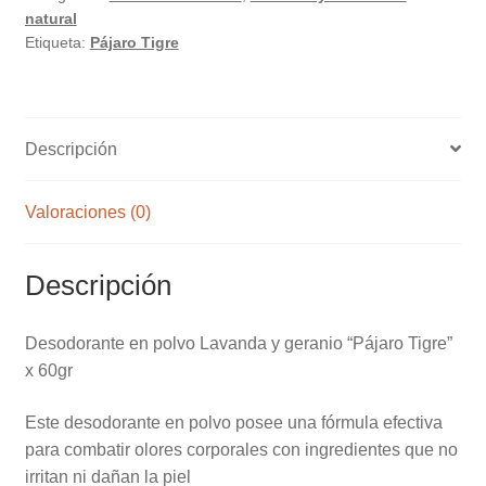
natural
geranio
Etiqueta:
Pájaro Tigre
"Pájaro
Tigre"
x
60gr
Descripción
cantidad
Valoraciones (0)
Descripción
Desodorante en polvo Lavanda y geranio “Pájaro Tigre”
x 60gr
Este desodorante en polvo posee una fórmula efectiva
para combatir olores corporales con ingredientes que no
irritan ni dañan la piel