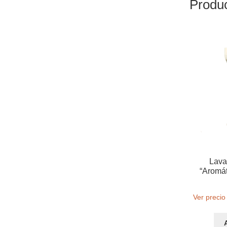
Produc
Lava
“Aromát
Ver precio