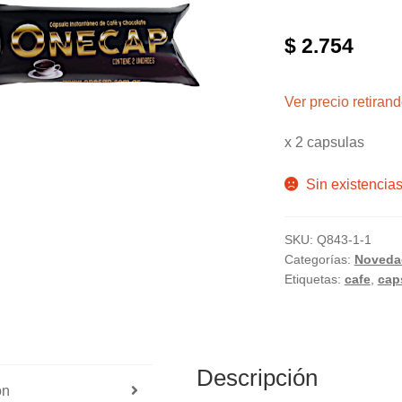
$
2.754
Ver precio retira
x 2 capsulas
Sin existencia
SKU:
Q843-1-1
Categorías:
Noveda
Etiquetas:
cafe
,
cap
Descripción
ón