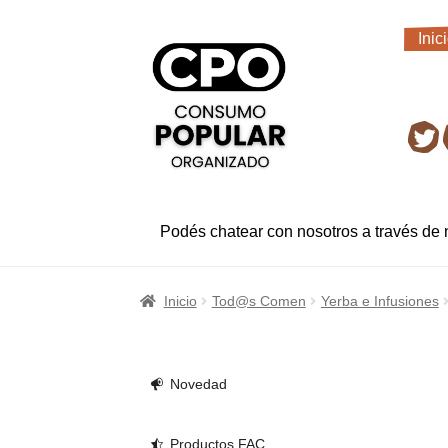
Ir
Ir
Inic
a
al
Inic
la
contenido
navegación
Ret
Podés chatear con nosotros a través de
Inicio
Tod@s Comen
Yerba e Infusiones
Novedad
Productos FAC.