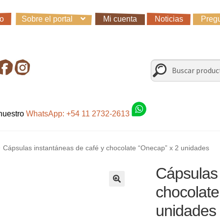
io
Sobre el portal
Mi cuenta
Noticias
Pregu
io
Carro
Control de la compra
Fondo AC
Mi cuenta
Noticias
Preg
irando en Roca Negra
Sobre el Portal
Sugerencias y consultas
Buscar
Buscar
por:
 nuestro
WhatsApp: +54 11 2732-2613
Cápsulas instantáneas de café y chocolate “Onecap” x 2 unidades
Cápsulas 
chocolate
unidades