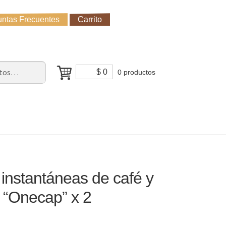
ntas Frecuentes
Carrito
untas Frecuentes
Receso de verano
Cómo Comprar?
$
0
0 productos
instantáneas de café y
 “Onecap” x 2