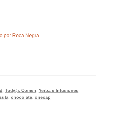
ndo por Roca Negra
s
d
,
Tod@s Comen
,
Yerba e Infusiones
sula
,
chocolate
,
onecap