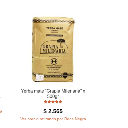
Yerba mate “Grapia Milenaria” x
s
500gr
Valorado con
$
2.565
ra
5.00
de 5
Ver precio retirando por Roca Negra