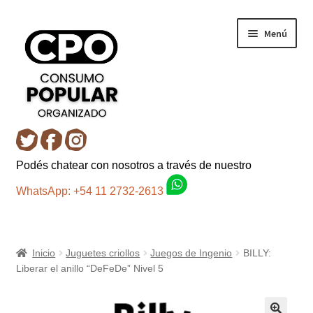
Ir
Ir
Menú
a
al
la
contenido
navegación
Inicio
Podés chatear con nosotros a través de nuestro
Carro
WhatsApp: +54 11 2732-2613
Control de la compra
Inicio
Juguetes criollos
Juegos de Ingenio
BILLY:
Fondo AC
Liberar el anillo “DeFeDe” Nivel 5
Mi cuenta