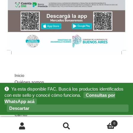
Inicio
Quiénes somos
Cómo Comprar?
Ya esta disponible FAC. Buscá los productos identificados
Mi cuenta
con este sello y conocé cómo funciona.
Consultas por
WhatsApp acá
Noticias
Preguntas Frecuentes
Descartar
Carrito
0
Buscar
Buscar