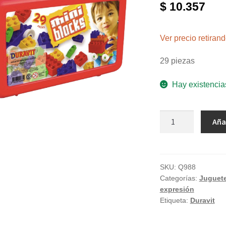
$
10.357
Ver precio retira
29 piezas
Hay existencia
Juego
Aña
de
bloques
en
valija
SKU:
Q988
Categorías:
Juguete
"Duravit"
expresión
"La
Etiqueta:
Duravit
Rana"
cantidad