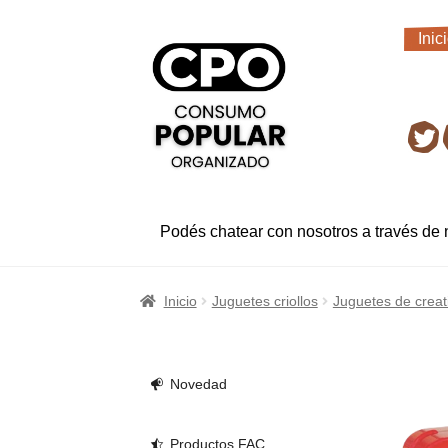
Ir
Ir
Inic
a
al
Inic
la
contenido
navegación
Ret
Podés chatear con nosotros a través de
Inicio
Juguetes criollos
Juguetes de creat
Novedad
Productos FAC.