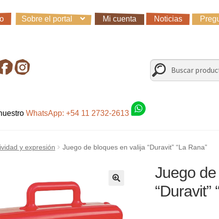
io
Sobre el portal
Mi cuenta
Noticias
Pregu
io
Carro
Control de la compra
Fondo AC
Mi cuenta
Noticias
Preg
irando en Roca Negra
Sobre el Portal
Sugerencias y consultas
Buscar
Buscar
por:
 nuestro
WhatsApp: +54 11 2732-2613
ividad y expresión
Juego de bloques en valija “Duravit” “La Rana”
Juego de 
“Duravit”