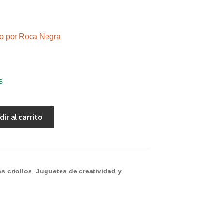
ndo por Roca Negra
s
dir al carrito
s criollos
,
Juguetes de creatividad y