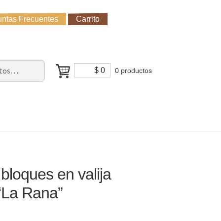
ntas Frecuentes
Carrito
untas Frecuentes
Receso de verano
Cómo Comprar?
$
0
0 productos
bloques en valija
 “La Rana”