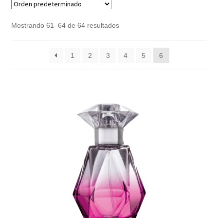
Noticias
Mostrando 61–64 de 64 resultados
Preguntas Frecuentes
1
2
3
4
5
6
Receso de verano
Retirando en Roca Negra
Sobre el Portal
Sugerencias y consultas
Cómo Comprar?