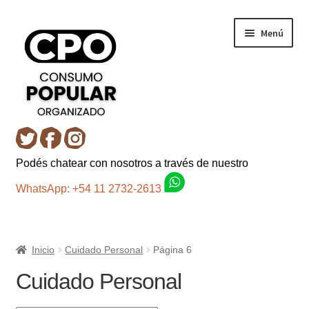
Ir
Ir
Menú
a
al
la
contenido
navegación
Inicio
Podés chatear con nosotros a través de nuestro
Carro
WhatsApp: +54 11 2732-2613
Control de la compra
Inicio
Cuidado Personal
Página 6
Fondo AC
Cuidado Personal
Mi cuenta