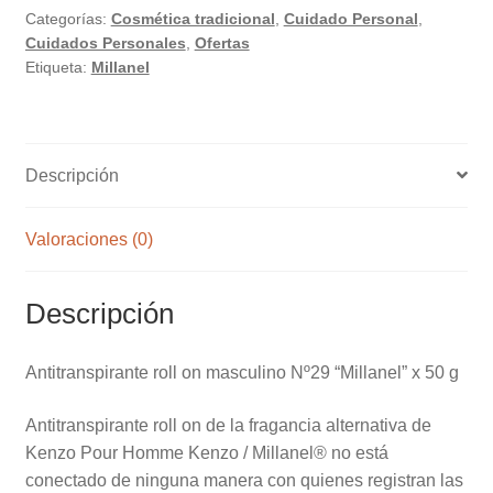
Categorías:
Cosmética tradicional
,
Cuidado Personal
,
"Millanel"
Cuidados Personales
,
Ofertas
x
Etiqueta:
Millanel
50
g
cantidad
Descripción
Valoraciones (0)
Descripción
Antitranspirante roll on masculino Nº29 “Millanel” x 50 g
Antitranspirante roll on de la fragancia alternativa de
Kenzo Pour Homme Kenzo / Millanel® no está
conectado de ninguna manera con quienes registran las