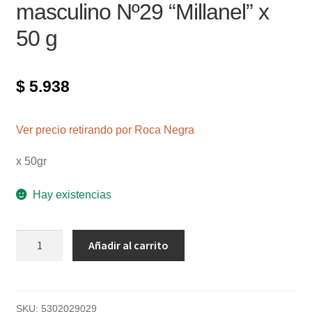
masculino Nº29 “Millanel” x
50 g
$
5.938
Ver precio retirando por Roca Negra
x 50gr
Hay existencias
Antitranspirante
Añadir al carrito
roll
on
masculino
Nº29
SKU:
5302029029