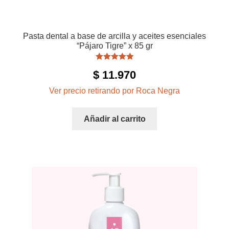
Pasta dental a base de arcilla y aceites esenciales
“Pájaro Tigre” x 85 gr
Valorado con
$
11.970
5.00
de 5
Ver precio retirando por Roca Negra
Añadir al carrito