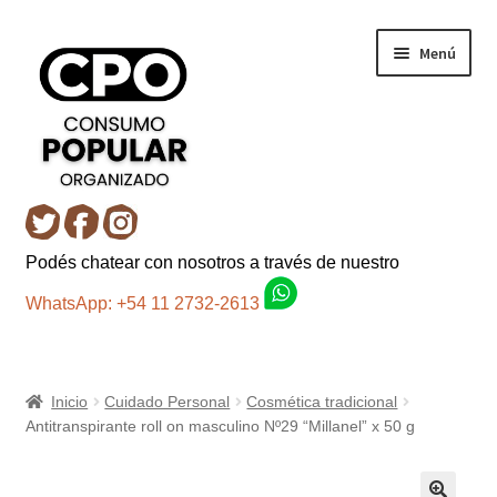
Ir
Ir
Menú
a
al
la
contenido
navegación
Inicio
Podés chatear con nosotros a través de nuestro
Carro
WhatsApp: +54 11 2732-2613
Control de la compra
Inicio
Cuidado Personal
Cosmética tradicional
Fondo AC
Antitranspirante roll on masculino Nº29 “Millanel” x 50 g
Mi cuenta