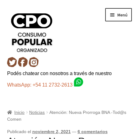
Ir
Ir
Menú
a
al
la
contenido
navegación
Inicio
Podés chatear con nosotros a través de nuestro
Carro
WhatsApp: +54 11 2732-2613
Control de la compra
Inicio
Noticias
Atención: Nueva Prorroga BNA -Tod@s
Fondo AC
Comen
Mi cuenta
Publicado el
noviembre 2, 2021
—
6 comentarios