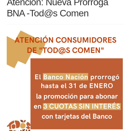
Atención: Nueva Prorroga
Noticias
BNA -Tod@s Comen
Preguntas Frecuentes
Receso de verano
Retirando en Roca Negra
Sobre el Portal
Sugerencias y consultas
Cómo Comprar?