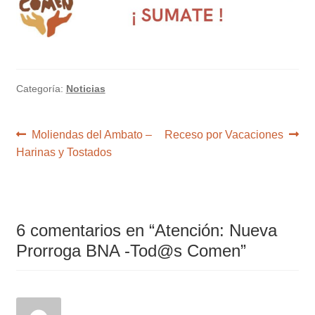
Categoría:
Noticias
Navegación
Anterior:
Siguiente:
Moliendas del Ambato –
Receso por Vacaciones
de
Harinas y Tostados
entradas
6 comentarios en “
Atención: Nueva
Prorroga BNA -Tod@s Comen
”