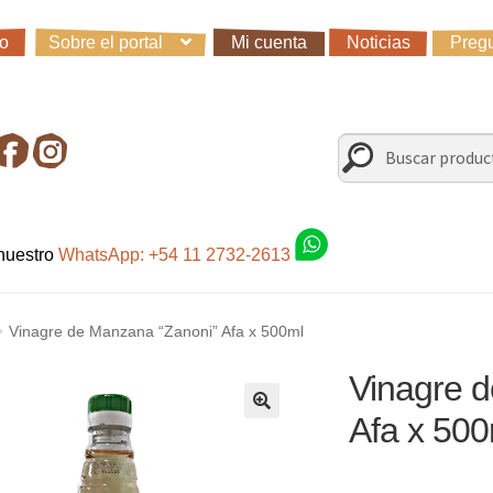
io
Sobre el portal
Mi cuenta
Noticias
Pregu
io
Carro
Control de la compra
Fondo AC
Mi cuenta
Noticias
Preg
irando en Roca Negra
Sobre el Portal
Sugerencias y consultas
Buscar
Buscar
por:
 nuestro
WhatsApp: +54 11 2732-2613
Vinagre de Manzana “Zanoni” Afa x 500ml
Vinagre 
Afa x 500