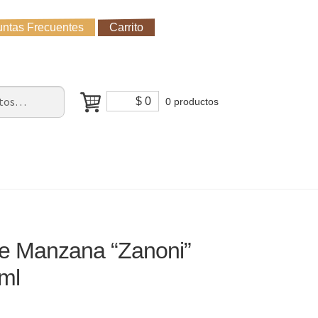
ntas Frecuentes
Carrito
untas Frecuentes
Receso de verano
Cómo Comprar?
$
0
0 productos
de Manzana “Zanoni”
ml