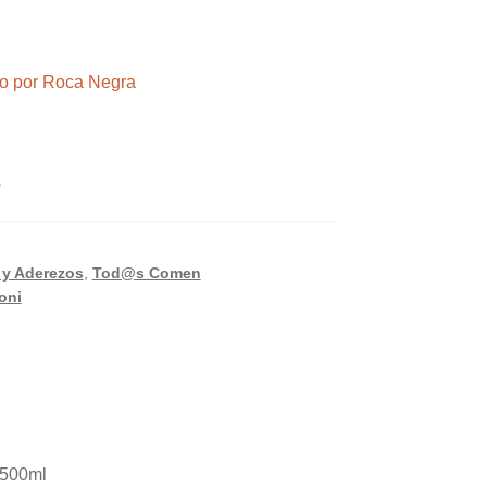
ndo por Roca Negra
s
 y Aderezos
,
Tod@s Comen
oni
 500ml