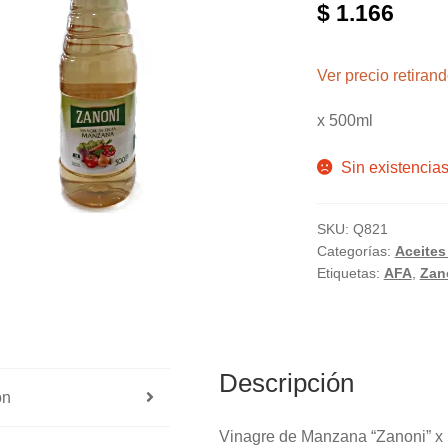
$
1.166
Ver precio retira
x 500ml
Sin existencia
SKU:
Q821
Categorías:
Aceites
Etiquetas:
AFA
,
Zan
Descripción
ón
Vinagre de Manzana “Zanoni” x