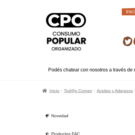
Ir
Ir
Inic
a
al
Inic
la
contenido
navegación
Ret
Podés chatear con nosotros a través de
Inicio
Tod@s Comen
Aceites y Aderezos
Novedad
Productos FAC.