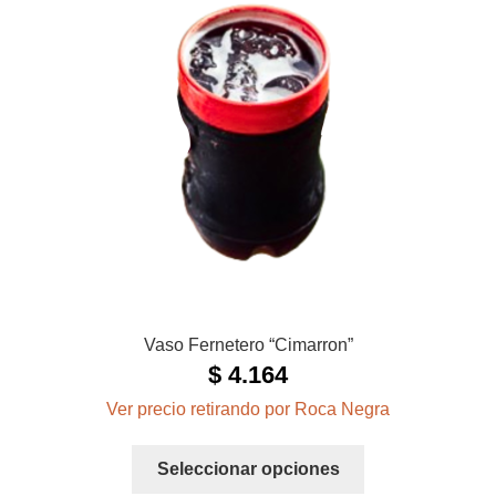
Vaso Fernetero “Cimarron”
$
4.164
Ver precio retirando por Roca Negra
Este
Seleccionar opciones
producto