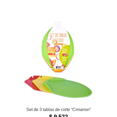
tiene
múltiples
variantes.
Las
opciones
se
pueden
elegir
en
la
página
de
producto
Set de 3 tablas de corte “Cimarron”
$
9.522