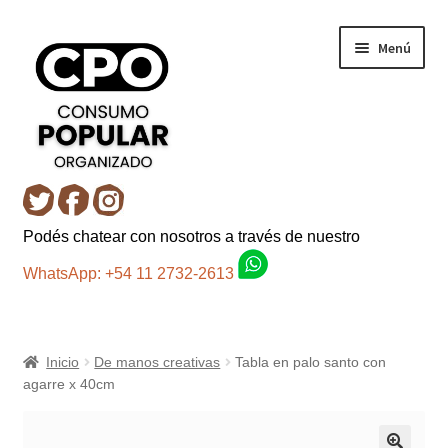
Ir
Ir
Menú
a
al
la
contenido
navegación
Inicio
Podés chatear con nosotros a través de nuestro
Carro
WhatsApp: +54 11 2732-2613
Control de la compra
Inicio
De manos creativas
Tabla en palo santo con
Fondo AC
agarre x 40cm
Mi cuenta