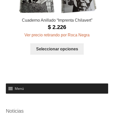
Cuaderno Anillado “Imprenta Chilavert”
$
2.226
Ver precio retirando por Roca Negra
Este
Seleccionar opciones
producto
tiene
múltiples
variantes.
Las
opciones
Menú
se
pueden
elegir
en
Noticias