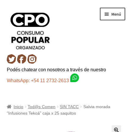
Ir
Ir
Menú
a
al
la
contenido
navegación
Inicio
Podés chatear con nosotros a través de nuestro
Carro
WhatsApp: +54 11 2732-2613
Control de la compra
Inicio
Tod@s Comen
SIN TACC
Salvia morada
Fondo AC
“Infusiones Tekoá” caja x 25 saquitos
Mi cuenta