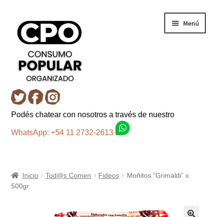
Ir
Ir
Menú
a
al
la
contenido
navegación
Inicio
Podés chatear con nosotros a través de nuestro
Carro
WhatsApp: +54 11 2732-2613
Control de la compra
Inicio
Tod@s Comen
Fideos
Moñitos “Grimaldi” x
Fondo AC
500gr.
Mi cuenta