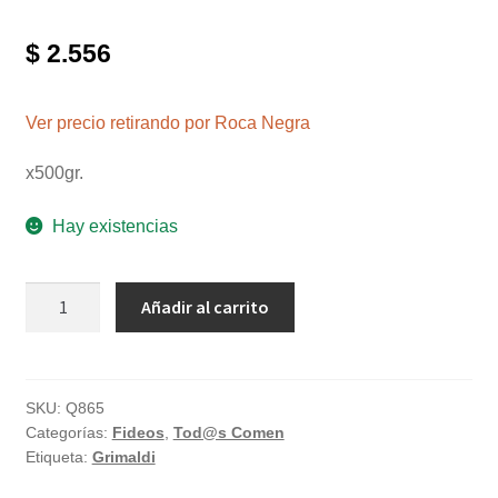
$
2.556
Ver precio retirando por Roca Negra
x500gr.
Hay existencias
Moñitos
Añadir al carrito
"Grimaldi"
x
500gr.
cantidad
SKU:
Q865
Categorías:
Fideos
,
Tod@s Comen
Etiqueta:
Grimaldi