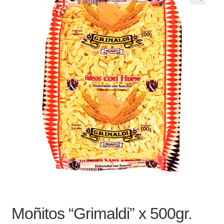
Noticias
Preguntas Frecuentes
Receso de verano
Retirando en Roca Negra
Sobre el Portal
Sugerencias y consultas
Cómo Comprar?
Moñitos “Grimaldi” x 500gr.