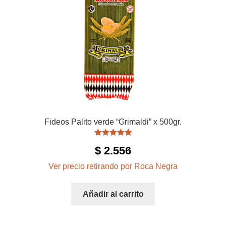
Fideos Palito verde “Grimaldi” x 500gr.
Valorado con
$
2.556
5.00
de 5
Ver precio retirando por Roca Negra
Añadir al carrito