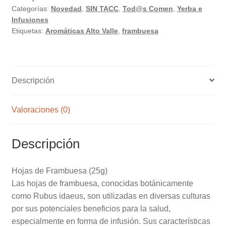
Categorías:
Novedad
,
SIN TACC
,
Tod@s Comen
,
Yerba e
del
Infusiones
Valle"
Etiquetas:
Aromáticas Alto Valle
,
frambuesa
x
25gr
cantidad
Descripción
Valoraciones (0)
Descripción
Hojas de Frambuesa (25g)
Las hojas de frambuesa, conocidas botánicamente
como Rubus idaeus, son utilizadas en diversas culturas
por sus potenciales beneficios para la salud,
especialmente en forma de infusión. Sus características