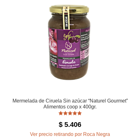
Mermelada de Ciruela Sin azúcar “Naturel Gourmet”
Alimentos coop x 400gr.
Valorado con
$
5.406
5.00
de 5
Ver precio retirando por Roca Negra