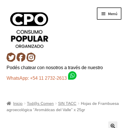
Ir
Ir
Menú
a
al
la
contenido
navegación
Inicio
Podés chatear con nosotros a través de nuestro
Carro
WhatsApp: +54 11 2732-2613
Control de la compra
Inicio
Tod@s Comen
SIN TACC
Hojas de Frambuesa
Fondo AC
agroecológica “Aromáticas del Valle” x 25gr
Mi cuenta