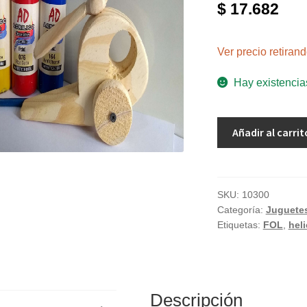
$
17.682
Ver precio retira
Hay existencia
Helicópteros
Añadir al carrit
para
pintar
con
acrílicos
SKU:
10300
Categoría:
Juguetes
"FOL"
Etiquetas:
FOL
,
hel
cantidad
Descripción