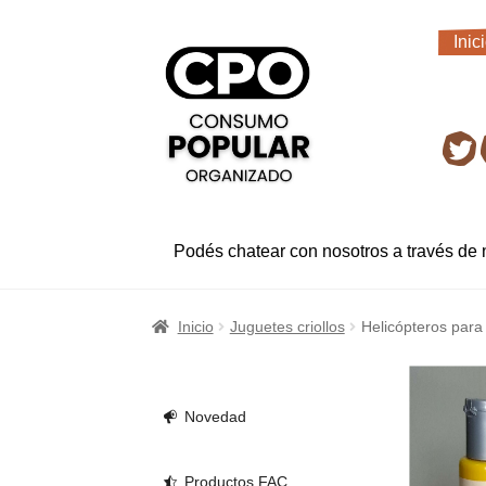
Ir
Ir
Inic
a
al
Inic
la
contenido
navegación
Ret
Podés chatear con nosotros a través de
Inicio
Juguetes criollos
Helicópteros para 
Novedad
Productos FAC.