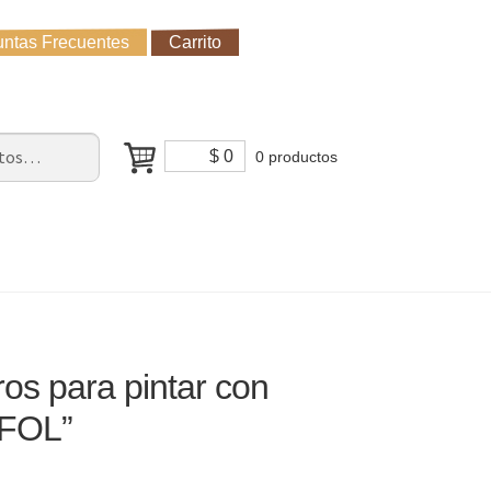
ntas Frecuentes
Carrito
untas Frecuentes
Receso de verano
Cómo Comprar?
$
0
0 productos
ros para pintar con
“FOL”