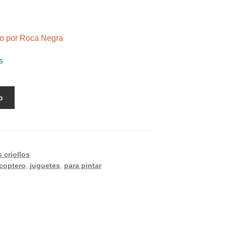
ndo por Roca Negra
s
o
 criollos
icoptero
,
juguetes
,
para pintar