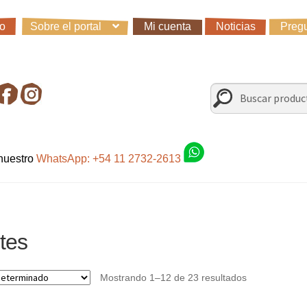
io
Sobre el portal
Mi cuenta
Noticias
Pregu
io
Carro
Control de la compra
Fondo AC
Mi cuenta
Noticias
Preg
irando en Roca Negra
Sobre el Portal
Sugerencias y consultas
Buscar
Buscar
por:
 nuestro
WhatsApp: +54 11 2732-2613
tes
Mostrando 1–12 de 23 resultados