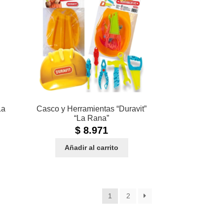
La
Casco y Herramientas “Duravit”
“La Rana”
$
8.971
Añadir al carrito
1
2