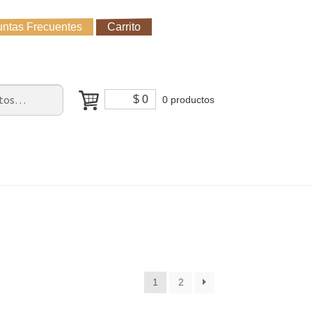
ntas Frecuentes
Carrito
untas Frecuentes
Receso de verano
Cómo Comprar?
$
0
0 productos
1
2