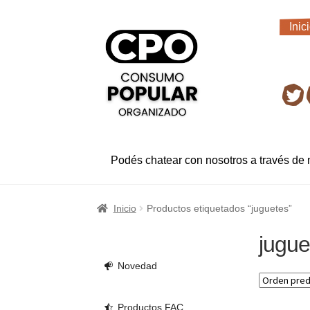
Ir
Ir
Inic
a
al
Inic
la
contenido
navegación
Ret
Podés chatear con nosotros a través de
Inicio
Productos etiquetados “juguetes”
jugue
Novedad
Productos FAC.