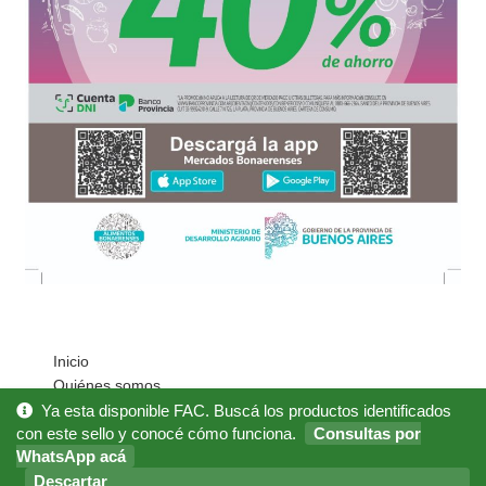
Inicio
Quiénes somos
Cómo Comprar?
Ya esta disponible FAC. Buscá los productos identificados
Mi cuenta
con este sello y conocé cómo funciona.
Consultas por
WhatsApp acá
Noticias
Preguntas Frecuentes
Descartar