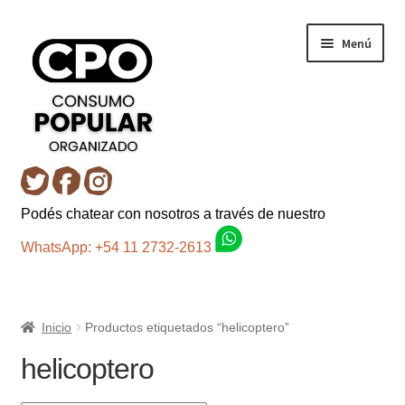
Ir
Ir
Menú
a
al
la
contenido
navegación
Inicio
Podés chatear con nosotros a través de nuestro
Carro
WhatsApp: +54 11 2732-2613
Control de la compra
Inicio
Productos etiquetados “helicoptero”
Fondo AC
helicoptero
Mi cuenta