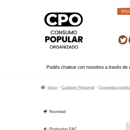
Ir
Ir
Inic
a
al
Inic
la
contenido
navegación
Ret
Podés chatear con nosotros a través de
Inicio
Cuidado Personal
Cosmética tradic
Novedad
Productos FAC.