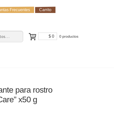
ntas Frecuentes
Carrito
untas Frecuentes
Receso de verano
Cómo Comprar?
$
0
0 productos
ante para rostro
 Care” x50 g