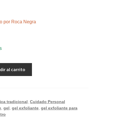
ndo por Roca Negra
s
dir al carrito
ca tradicional
,
Cuidado Personal
e
,
gel
,
gel exfoliante
,
gel exfoliante para
tro