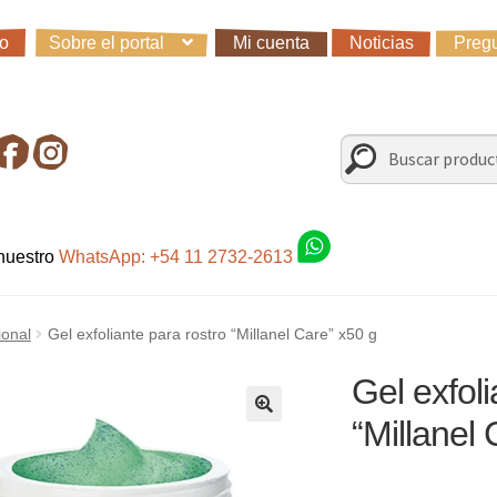
io
Sobre el portal
Mi cuenta
Noticias
Pregu
io
Carro
Control de la compra
Fondo AC
Mi cuenta
Noticias
Preg
irando en Roca Negra
Sobre el Portal
Sugerencias y consultas
Buscar
Buscar
por:
 nuestro
WhatsApp: +54 11 2732-2613
ional
Gel exfoliante para rostro “Millanel Care” x50 g
Gel exfoli
“Millanel