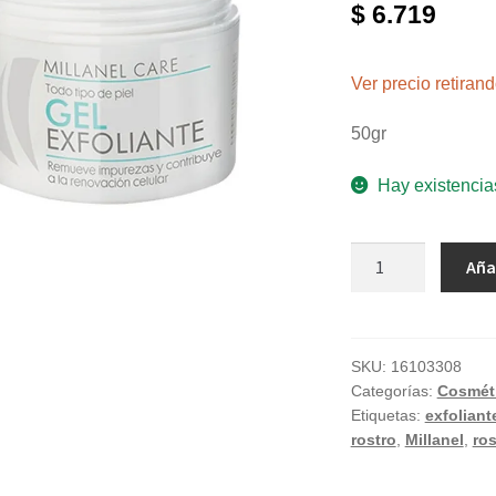
$
6.719
Ver precio retira
50gr
Hay existencia
Gel
Aña
exfoliante
para
rostro
"Millanel
SKU:
16103308
Categorías:
Cosméti
Care"
Etiquetas:
exfoliant
x50
rostro
,
Millanel
,
ros
g
cantidad