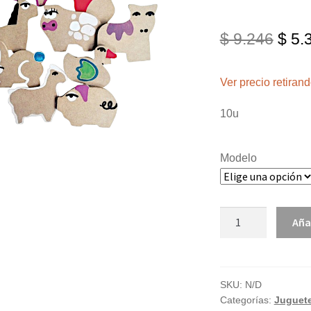
El
$
9.246
$
5.
prec
Ver precio retira
orig
era:
10u
$ 9.
Modelo
Figuritas
Aña
imantadas
"Verde
Violeta"
x10
SKU:
N/D
Categorías:
Juguete
cantidad