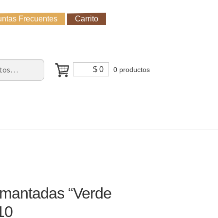
ntas Frecuentes
Carrito
untas Frecuentes
Receso de verano
Cómo Comprar?
$
0
0 productos
 imantadas “Verde
10