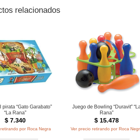
tos relacionados
l pirata “Gato Garabato”
Juego de Bowling “Duravit” “L
“La Rana”
Rana”
$
7.340
$
15.478
 retirando por Roca Negra
Ver precio retirando por Roca Neg