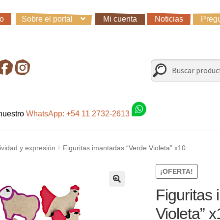
io
Sobre el portal
Mi cuenta
Noticias
Pregu
io
Carro
Control de la compra
Fondo AC
Mi cuenta
Noticias
Preg
irando en Roca Negra
Sobre el Portal
Sugerencias y consultas
Buscar
Buscar
por:
 nuestro
WhatsApp: +54 11 2732-2613
ividad y expresión
Figuritas imantadas “Verde Violeta” x10
¡OFERTA!
Figuritas
Violeta” x