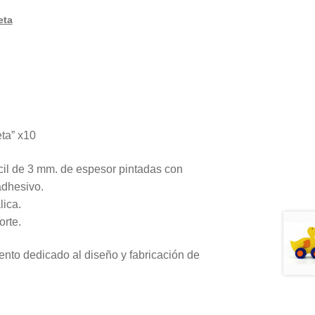
eta
eta” x10
fácil de 3 mm. de espesor pintadas
con
adhesivo.
lica.
orte.
nto dedicado al diseño y fabricación de