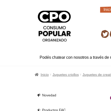
Ir
Ir
Inic
a
al
Inic
la
contenido
navegación
Ret
Podés chatear con nosotros a través de
Inicio
Juguetes criollos
Juguetes de creat
Novedad
Productos FAC.