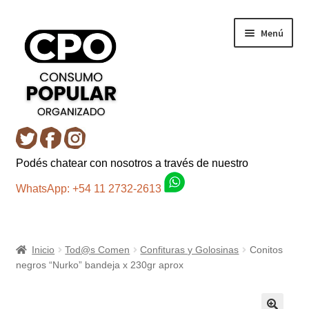
Ir
Ir
Menú
a
al
la
contenido
navegación
Inicio
Podés chatear con nosotros a través de nuestro
Carro
WhatsApp: +54 11 2732-2613
Control de la compra
Inicio
Tod@s Comen
Confituras y Golosinas
Conitos
Fondo AC
negros “Nurko” bandeja x 230gr aprox
Mi cuenta