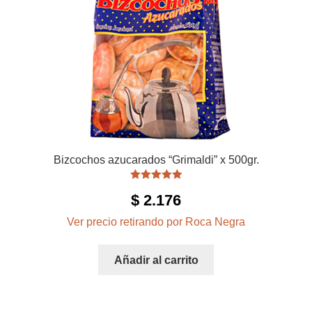
Bizcochos azucarados “Grimaldi” x 500gr.
Valorado con
$
2.176
5.00
de 5
Ver precio retirando por Roca Negra
Añadir al carrito