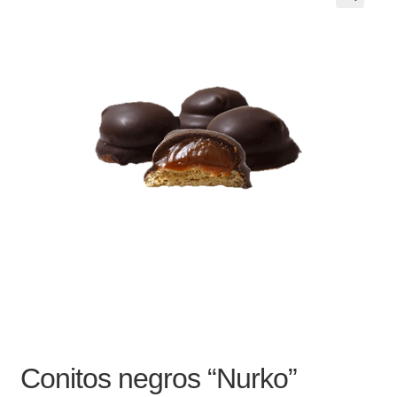
Noticias
Preguntas Frecuentes
Receso de verano
Retirando en Roca Negra
Sobre el Portal
Sugerencias y consultas
Cómo Comprar?
Conitos negros “Nurko”