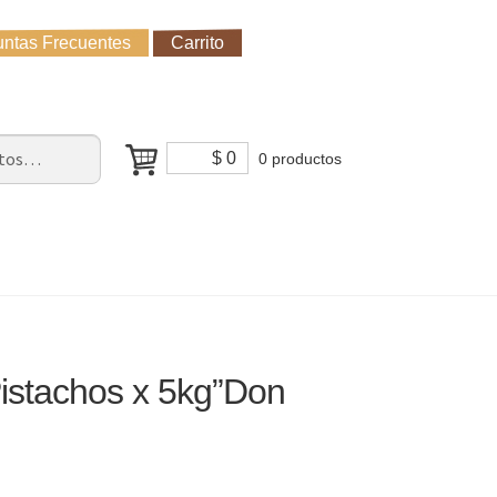
ntas Frecuentes
Carrito
untas Frecuentes
Receso de verano
Cómo Comprar?
$
0
0 productos
istachos x 5kg”Don