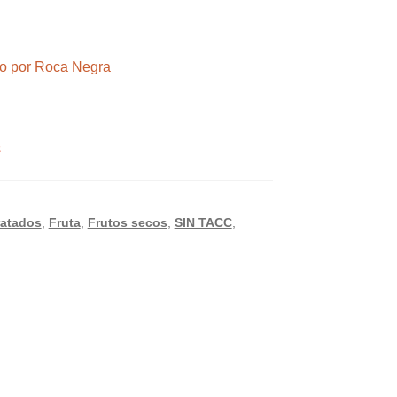
ndo por Roca Negra
s
ratados
,
Fruta
,
Frutos secos
,
SIN TACC
,