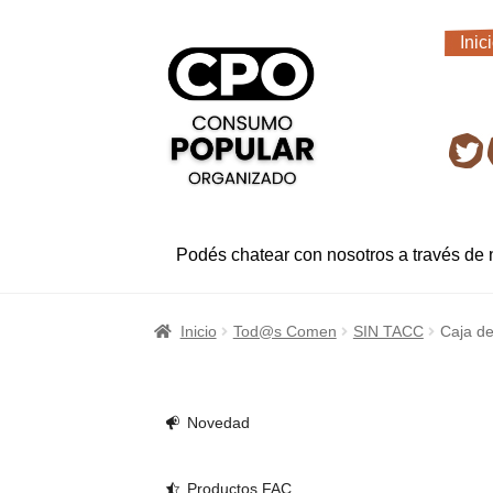
Ir
Ir
Inic
a
al
Inic
la
contenido
navegación
Ret
Podés chatear con nosotros a través de
Inicio
Tod@s Comen
SIN TACC
Caja de
Novedad
Productos FAC.