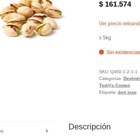
$
161.574
Ver precio retira
x 5kg
Sin existencia
SKU:
Q450-1-2-1-1
Categorías:
Deshid
Tod@s Comen
Etiqueta:
don jose
Descripción
ón