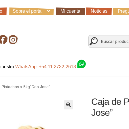
io
Sobre el portal
Mi cuenta
Noticias
Pregu
io
Carro
Control de la compra
Fondo AC
Mi cuenta
Noticias
Preg
irando en Roca Negra
Sobre el Portal
Sugerencias y consultas
Buscar
Buscar
por:
 nuestro
WhatsApp: +54 11 2732-2613
 Pistachos x 5kg”Don Jose”
Caja de P
Jose”