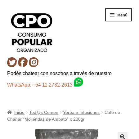
Ir
Ir
Menú
a
al
la
contenido
navegación
Inicio
Podés chatear con nosotros a través de nuestro
Carro
WhatsApp: +54 11 2732-2613
Control de la compra
Inicio
Tod@s Comen
Yerba e Infusiones
Café de
Fondo AC
Chañar “Moliendas de Ambato” x 200gr
Mi cuenta