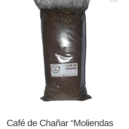
Noticias
Preguntas Frecuentes
Receso de verano
Retirando en Roca Negra
Sobre el Portal
Sugerencias y consultas
Cómo Comprar?
Café de Chañar “Moliendas