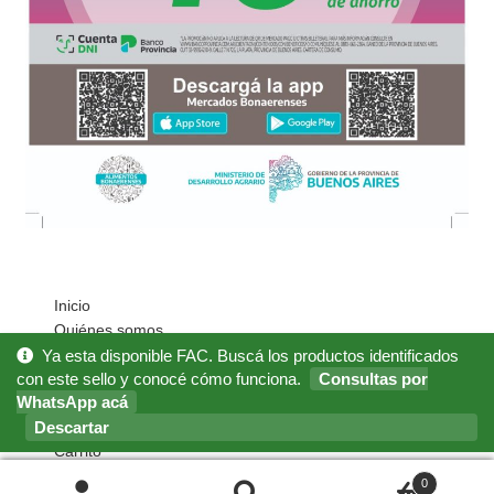
Inicio
Quiénes somos
Cómo Comprar?
Ya esta disponible FAC. Buscá los productos identificados
Mi cuenta
con este sello y conocé cómo funciona.
Consultas por
WhatsApp acá
Noticias
Preguntas Frecuentes
Descartar
Carrito
0