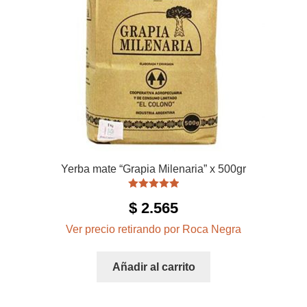
Yerba mate “Grapia Milenaria” x 500gr
Valorado con
$
2.565
5.00
de 5
Ver precio retirando por Roca Negra
Añadir al carrito