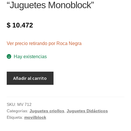
“Juguetes Monoblock”
$
10.472
Ver precio retirando por Roca Negra
Hay existencias
Auto
Añadir al carrito
Turismo
para
armar
"Juguetes
SKU:
MV 712
Categorías:
Juguetes criollos
,
Juguetes Didácticos
Monoblock"
Etiqueta:
movilblock
cantidad