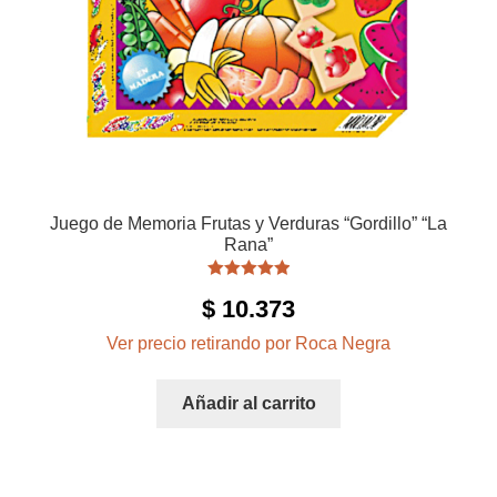
Juego de Memoria Frutas y Verduras “Gordillo” “La
Rana”
Valorado con
$
10.373
5.00
de 5
Ver precio retirando por Roca Negra
Añadir al carrito