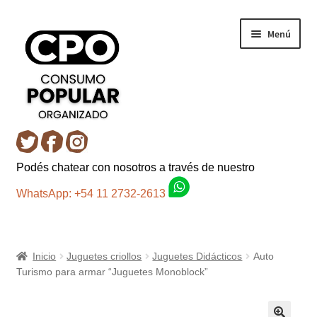
Ir
Ir
Menú
a
al
la
contenido
navegación
Inicio
Podés chatear con nosotros a través de nuestro
Carro
WhatsApp: +54 11 2732-2613
Control de la compra
Inicio
Juguetes criollos
Juguetes Didácticos
Auto
Fondo AC
Turismo para armar “Juguetes Monoblock”
Mi cuenta