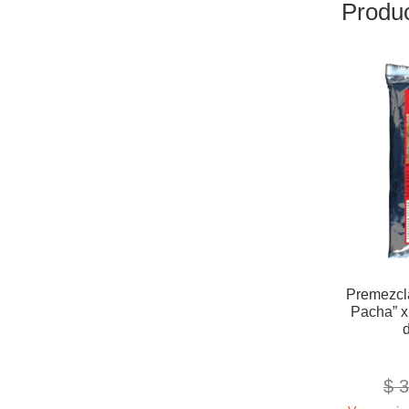
Produc
Premezcl
Pacha” x
$
3