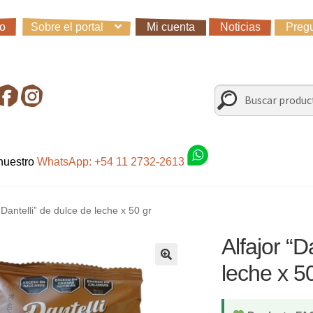
io
Sobre el portal
Mi cuenta
Noticias
Pregu
io
Carro
Control de la compra
Fondo AC
Mi cuenta
Noticias
Preg
irando en Roca Negra
Sobre el Portal
Sugerencias y consultas
Buscar
Buscar
por:
 nuestro
WhatsApp: +54 11 2732-2613
 “Dantelli” de dulce de leche x 50 gr
Alfajor “D
leche x 5