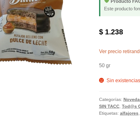
Producto FA
Este producto fo
$
1.238
Ver precio retira
50 gr
Sin existencia
Categorías:
Noveda
SIN TACC
,
Tod@s 
Etiquetas:
alfajores