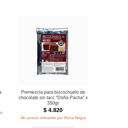
a
Premezcla para bizcochuelo de
chocolate sin tacc “Doña Pacha” x
350gr
$
4.820
ra
Ver precio retirando por Roca Negra