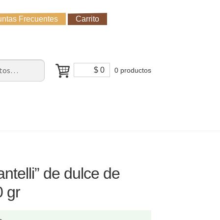
ntas Frecuentes
Carrito
untas Frecuentes
Receso de verano
Cómo Comprar?
$
0
0 productos
antelli” de dulce de
0 gr