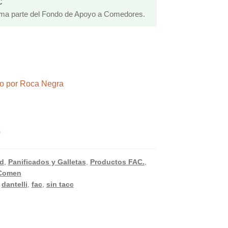
C
rma parte del Fondo de Apoyo a Comedores.
ndo por Roca Negra
s
d
,
Panificados y Galletas
,
Productos FAC.
,
Comen
,
dantelli
,
fac
,
sin tacc