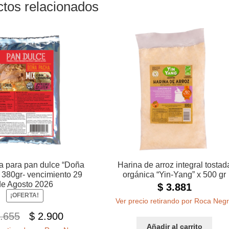
tos relacionados
a para pan dulce “Doña
Harina de arroz integral tostad
 380gr- vencimiento 29
orgánica “Yin-Yang” x 500 gr
de Agosto 2026
$
3.881
¡OFERTA!
Ver precio retirando por Roca Neg
El
El
.655
$
2.900
Añadir al carrito