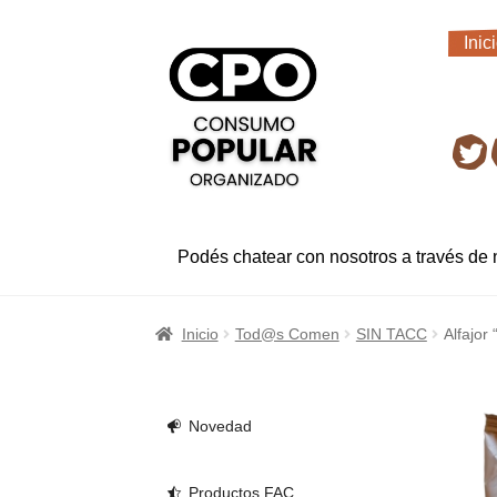
Ir
Ir
Inic
a
al
Inic
la
contenido
navegación
Ret
Podés chatear con nosotros a través de
Inicio
Tod@s Comen
SIN TACC
Alfajor
Novedad
Productos FAC.