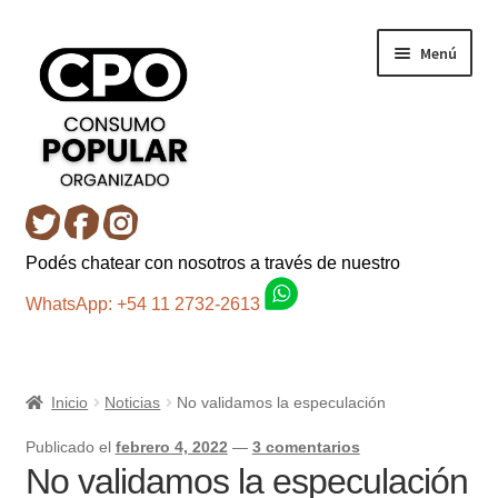
Ir
Ir
Menú
a
al
la
contenido
navegación
Inicio
Podés chatear con nosotros a través de nuestro
Carro
WhatsApp: +54 11 2732-2613
Control de la compra
Inicio
Noticias
No validamos la especulación
Fondo AC
Publicado el
febrero 4, 2022
—
3 comentarios
Mi cuenta
No validamos la especulación