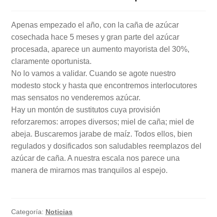
Noticias
Apenas empezado el año, con la caña de azúcar
cosechada hace 5 meses y gran parte del azúcar
Preguntas Frecuentes
procesada, aparece un aumento mayorista del 30%,
claramente oportunista.
Receso de verano
No lo vamos a validar. Cuando se agote nuestro
modesto stock y hasta que encontremos interlocutores
Retirando en Roca Negra
mas sensatos no venderemos azúcar.
Hay un montón de sustitutos cuya provisión
Sobre el Portal
reforzaremos: arropes diversos; miel de caña; miel de
abeja. Buscaremos jarabe de maíz. Todos ellos, bien
Sugerencias y consultas
regulados y dosificados son saludables reemplazos del
azúcar de caña. A nuestra escala nos parece una
Cómo Comprar?
manera de mirarnos mas tranquilos al espejo.
Categoría:
Noticias