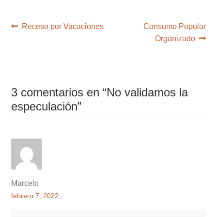
Navegación
Anterior:
Siguiente:
Receso por Vacaciones
Consumo Popular
de
Organizado
entradas
3 comentarios en “
No validamos la
especulación
”
Marcelo
febrero 7, 2022