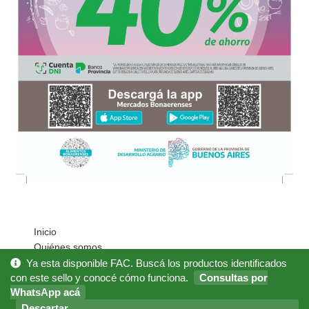
Inicio
Quiénes somos
Cómo Comprar?
Ya esta disponible FAC. Buscá los productos identificados
con este sello y conocé cómo funciona.
Consultas por
Mi cuenta
WhatsApp acá
Noticias
Descartar
Preguntas Frecuentes