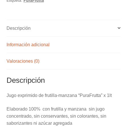
Etiqueta:
PuraFrutta
x
1lt
cantidad
Descripción
Información adicional
Valoraciones (0)
Descripción
Jugo exprimido de frutilla-manzana “PuraFrutta” x 1lt
Elaborado 100% con frutilla y manzana sin jugo
concentrado, sin conservantes, sin colorantes, sin
saborizantes ni azúcar agregada