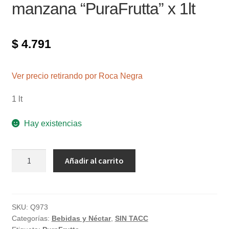
manzana “PuraFrutta” x 1lt
$
4.791
Ver precio retirando por Roca Negra
1 lt
Hay existencias
Jugo
Añadir al carrito
exprimido
de
frutilla-
manzana
SKU:
Q973
Categorías:
Bebidas y Néctar
,
SIN TACC
"PuraFrutta"