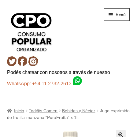
Ir
Ir
Menú
a
al
la
contenido
navegación
Inicio
Podés chatear con nosotros a través de nuestro
Carro
WhatsApp: +54 11 2732-2613
Control de la compra
Inicio
Tod@s Comen
Bebidas y Néctar
Jugo exprimido
Fondo AC
de frutilla-manzana “PuraFrutta” x 1lt
Mi cuenta