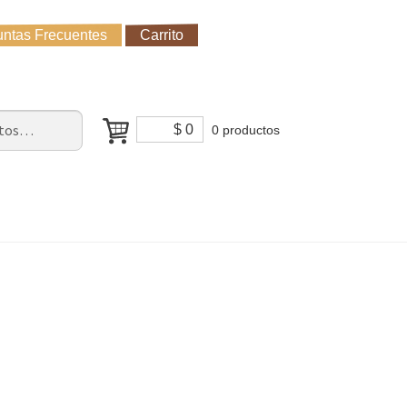
ntas Frecuentes
Carrito
untas Frecuentes
Receso de verano
Cómo Comprar?
$
0
0 productos