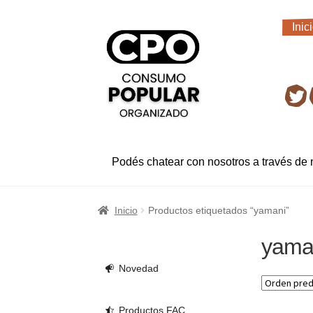
Ir
Ir
Inic
a
al
Inic
la
contenido
navegación
Ret
Podés chatear con nosotros a través de
Inicio
Productos etiquetados “yamani”
yama
Novedad
Productos FAC.