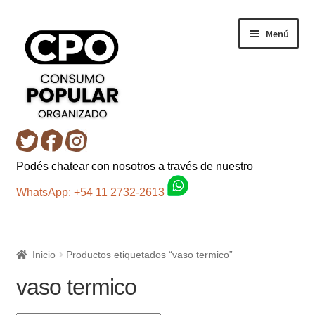
Ir
Ir
Menú
a
al
la
contenido
navegación
Inicio
Podés chatear con nosotros a través de nuestro
Carro
WhatsApp: +54 11 2732-2613
Control de la compra
Inicio
Productos etiquetados “vaso termico”
Fondo AC
vaso termico
Mi cuenta