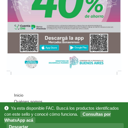
Inicio
Quiénes somos
Cómo Comprar?
Ya esta disponible FAC. Buscá los productos identificados
Mi cuenta
con este sello y conocé cómo funciona.
Consultas por
WhatsApp acá
Noticias
Preguntas Frecuentes
Descartar