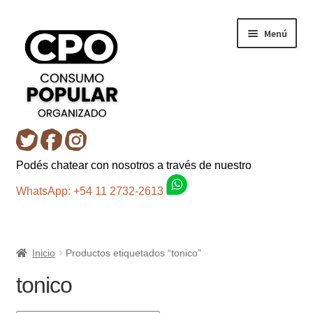
Ir
Ir
Menú
a
al
la
contenido
navegación
Inicio
Podés chatear con nosotros a través de nuestro
Carro
WhatsApp: +54 11 2732-2613
Control de la compra
Inicio
Productos etiquetados “tonico”
Fondo AC
tonico
Mi cuenta