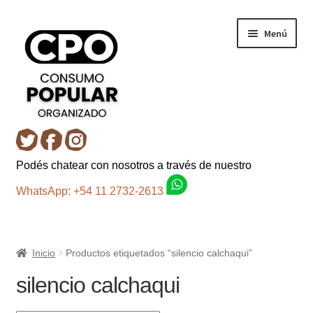
Ir
Ir
Menú
a
al
la
contenido
navegación
Inicio
Podés chatear con nosotros a través de nuestro
Carro
WhatsApp: +54 11 2732-2613
Control de la compra
Inicio
Productos etiquetados “silencio calchaqui”
Fondo AC
silencio calchaqui
Mi cuenta