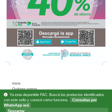
Inicio
Quiénes somos
Cómo Comprar?
Ya esta disponible FAC. Buscá los productos identificados
Mi cuenta
con este sello y conocé cómo funciona.
Consultas por
WhatsApp acá
Noticias
Preguntas Frecuentes
Descartar