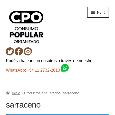
Ir
Ir
Menú
a
al
la
contenido
navegación
Inicio
Podés chatear con nosotros a través de nuestro
Carro
WhatsApp: +54 11 2732-2613
Control de la compra
Inicio
Productos etiquetados “sarraceno”
Fondo AC
sarraceno
Mi cuenta