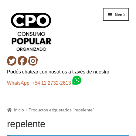
Ir
Ir
Menú
a
al
la
contenido
navegación
Inicio
Podés chatear con nosotros a través de nuestro
Carro
WhatsApp: +54 11 2732-2613
Control de la compra
Inicio
Productos etiquetados “repelente”
Fondo AC
repelente
Mi cuenta