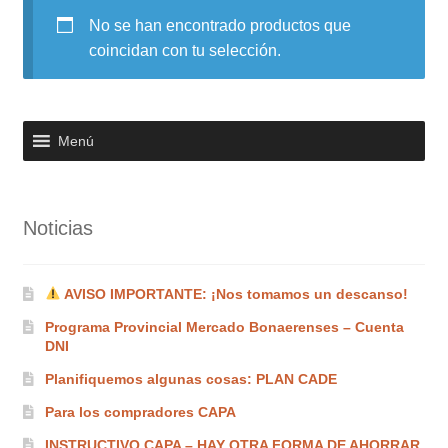
No se han encontrado productos que
Noticias
coincidan con tu selección.
Preguntas Frecuentes
Receso de verano
Menú
Retirando en Roca Negra
Noticias
Sobre el Portal
Sugerencias y consultas
AVISO IMPORTANTE: ¡Nos tomamos un descanso!
Programa Provincial Mercado Bonaerenses – Cuenta
Cómo Comprar?
DNI
Planifiquemos algunas cosas: PLAN CADE
Para los compradores CAPA
INSTRUCTIVO CAPA – HAY OTRA FORMA DE AHORRAR