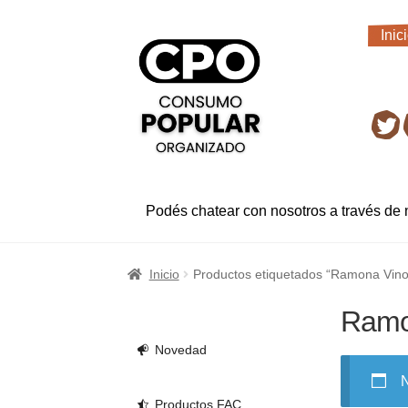
Ir
Ir
Inic
a
al
Inic
la
contenido
navegación
Ret
Podés chatear con nosotros a través de
Inicio
Productos etiquetados “Ramona Vino
Ramo
Novedad
N
Productos FAC.