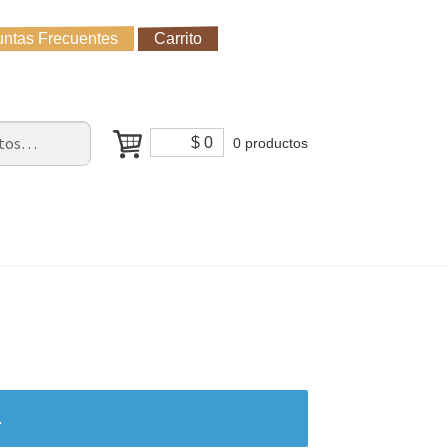
ntas Frecuentes
Carrito
untas Frecuentes
Receso de verano
Cómo Comprar?
$
0
0 productos
.