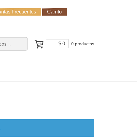
ntas Frecuentes
Carrito
untas Frecuentes
Receso de verano
Cómo Comprar?
$
0
0 productos
.