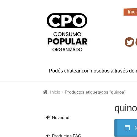
Ir
Ir
Inic
a
al
Inic
la
contenido
navegación
Ret
Podés chatear con nosotros a través de
Inicio
Productos etiquetados “quinoa”
quin
Novedad
N
Productos FAC.