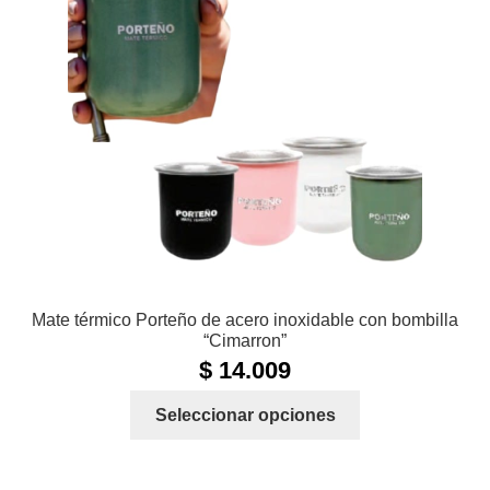
se
pueden
elegir
en
la
página
de
producto
Mate térmico Porteño de acero inoxidable con bombilla
“Cimarron”
$
14.009
Este
Seleccionar opciones
producto
tiene
múltiples