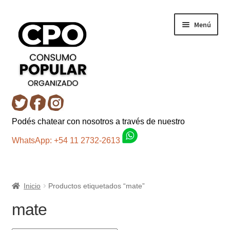
Ir
Ir
Menú
a
al
la
contenido
navegación
Inicio
Podés chatear con nosotros a través de nuestro
Carro
WhatsApp: +54 11 2732-2613
Control de la compra
Inicio
Productos etiquetados “mate”
Fondo AC
mate
Mi cuenta