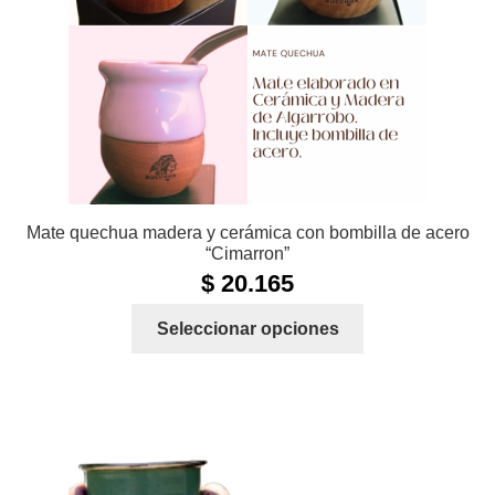
Mate quechua madera y cerámica con bombilla de acero
“Cimarron”
$
20.165
Este
Seleccionar opciones
producto
tiene
múltiples
variantes.
Las
opciones