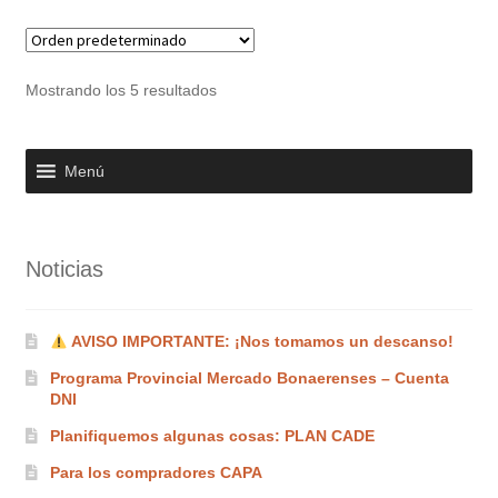
variantes.
Las
opciones
Mostrando los 5 resultados
se
pueden
elegir
Menú
en
la
página
Noticias
de
producto
AVISO IMPORTANTE: ¡Nos tomamos un descanso!
Programa Provincial Mercado Bonaerenses – Cuenta
DNI
Planifiquemos algunas cosas: PLAN CADE
Para los compradores CAPA