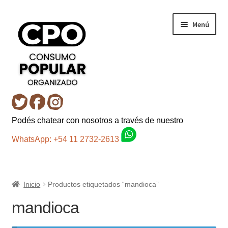
Ir
Ir
Menú
a
al
la
contenido
navegación
Inicio
Podés chatear con nosotros a través de nuestro
Carro
WhatsApp: +54 11 2732-2613
Control de la compra
Inicio
Productos etiquetados “mandioca”
Fondo AC
mandioca
Mi cuenta