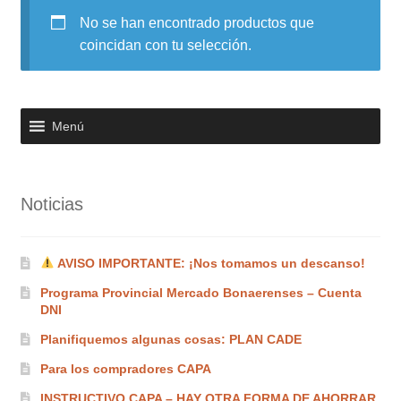
No se han encontrado productos que
Noticias
coincidan con tu selección.
Preguntas Frecuentes
Receso de verano
Menú
Retirando en Roca Negra
Noticias
Sobre el Portal
Sugerencias y consultas
AVISO IMPORTANTE: ¡Nos tomamos un descanso!
Programa Provincial Mercado Bonaerenses – Cuenta
Cómo Comprar?
DNI
Planifiquemos algunas cosas: PLAN CADE
Para los compradores CAPA
INSTRUCTIVO CAPA – HAY OTRA FORMA DE AHORRAR