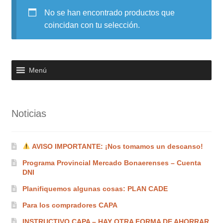
No se han encontrado productos que
Noticias
coincidan con tu selección.
Preguntas Frecuentes
Receso de verano
Menú
Retirando en Roca Negra
Noticias
Sobre el Portal
Sugerencias y consultas
AVISO IMPORTANTE: ¡Nos tomamos un descanso!
Programa Provincial Mercado Bonaerenses – Cuenta
Cómo Comprar?
DNI
Planifiquemos algunas cosas: PLAN CADE
Para los compradores CAPA
INSTRUCTIVO CAPA – HAY OTRA FORMA DE AHORRAR