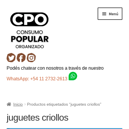
Ir
Ir
Menú
a
al
la
contenido
navegación
Inicio
Podés chatear con nosotros a través de nuestro
Carro
WhatsApp: +54 11 2732-2613
Control de la compra
Inicio
Productos etiquetados “juguetes criollos”
Fondo AC
juguetes criollos
Mi cuenta